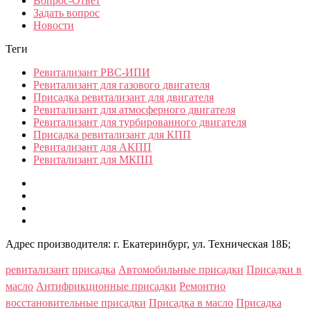
Вопрос-Ответ
Задать вопрос
Новости
Теги
Ревитализант РВС-ИПИ
Ревитализант для газового двигателя
Присадка ревитализант для двигателя
Ревитализант для атмосферного двигателя
Ревитализант для турбированного двигателя
Присадка ревитализант для КПП
Ревитализант для АКПП
Ревитализант для МКПП
Адрес производителя: г. Екатеринбург, ул. Техническая 18Б;
ревитализант
присадка
Автомобильные присадки
Присадки в
масло
Антифрикционные присадки
Ремонтно
восстановительные присадки
Присадка в масло
Присадка