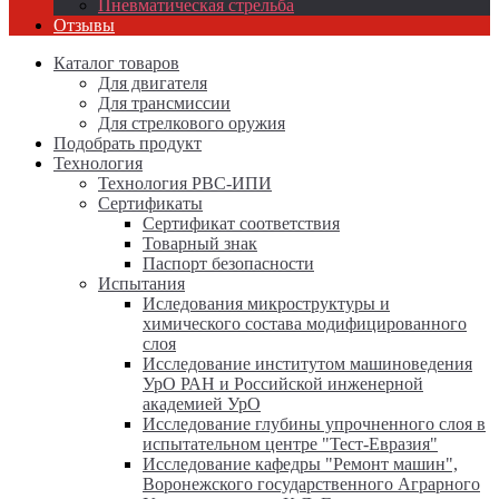
Пневматическая стрельба
Отзывы
Каталог товаров
Для двигателя
Для трансмиссии
Для стрелкового оружия
Подобрать продукт
Технология
Технология РВС-ИПИ
Сертификаты
Сертификат соответствия
Товарный знак
Паспорт безопасности
Испытания
Иследования микроструктуры и
химического состава модифицированного
слоя
Исследование институтом машиноведения
УрО РАН и Российской инженерной
академией УрО
Исследование глубины упрочненного слоя в
испытательном центре "Тест-Евразия"
Исследование кафедры "Ремонт машин",
Воронежского государственного Аграрного