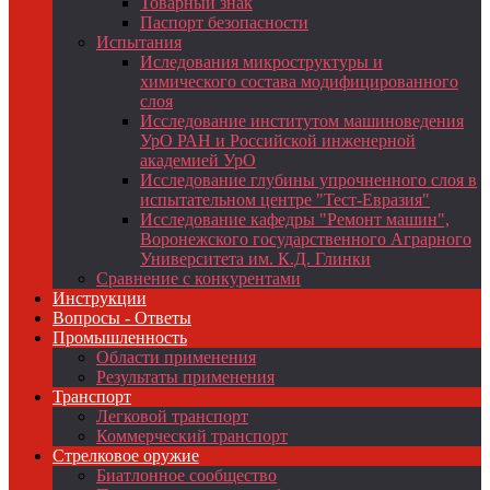
Товарный знак
Паспорт безопасности
Испытания
Иследования микроструктуры и
химического состава модифицированного
слоя
Исследование институтом машиноведения
УрО РАН и Российской инженерной
академией УрО
Исследование глубины упрочненного слоя в
испытательном центре "Тест-Евразия"
Исследование кафедры "Ремонт машин",
Воронежского государственного Аграрного
Университета им. К.Д. Глинки
Сравнение с конкурентами
Инструкции
Вопросы - Ответы
Промышленность
Области применения
Результаты применения
Транспорт
Легковой транспорт
Коммерческий транспорт
Стрелковое оружие
Биатлонное сообщество