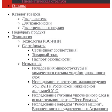
Пневматическая стрельба
Отзывы
Каталог товаров
Для двигателя
Для трансмиссии
Для стрелкового оружия
Подобрать продукт
Технология
Технология РВС-ИПИ
Сертификаты
Сертификат соответствия
Товарный знак
Паспорт безопасности
Испытания
Иследования микроструктуры и
химического состава модифицированного
слоя
Исследование институтом машиноведения
УрО РАН и Российской инженерной
академией УрО
Исследование глубины упрочненного слоя в
испытательном центре "Тест-Евразия"
Исследование кафедры "Ремонт машин",
Воронежского государственного Аграрного