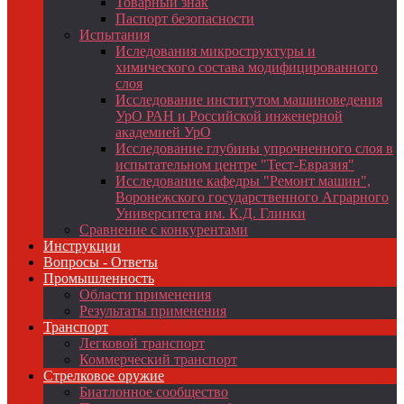
Товарный знак
Паспорт безопасности
Испытания
Иследования микроструктуры и
химического состава модифицированного
слоя
Исследование институтом машиноведения
УрО РАН и Российской инженерной
академией УрО
Исследование глубины упрочненного слоя в
испытательном центре "Тест-Евразия"
Исследование кафедры "Ремонт машин",
Воронежского государственного Аграрного
Университета им. К.Д. Глинки
Сравнение с конкурентами
Инструкции
Вопросы - Ответы
Промышленность
Области применения
Результаты применения
Транспорт
Легковой транспорт
Коммерческий транспорт
Стрелковое оружие
Биатлонное сообщество