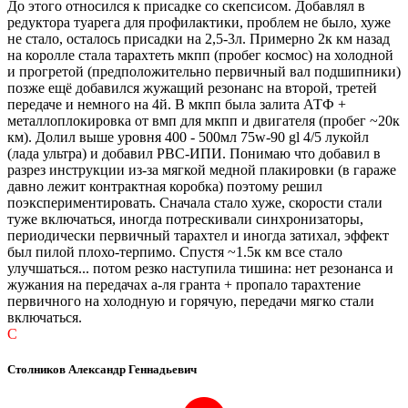
До этого относился к присадке со скепсисом. Добавлял в
редуктора туарега для профилактики, проблем не было, хуже
не стало, осталось присадки на 2,5-3л. Примерно 2к км назад
на королле стала тарахтеть мкпп (пробег космос) на холодной
и прогретой (предположительно первичный вал подшипники)
позже ещё добавился жужащий резонанс на второй, третей
передаче и немного на 4й. В мкпп была залита АТФ +
металлоплокировка от вмп для мкпп и двигателя (пробег ~20к
км). Долил выше уровня 400 - 500мл 75w-90 gl 4/5 лукойл
(лада ультра) и добавил РВС-ИПИ. Понимаю что добавил в
разрез инструкции из-за мягкой медной плакировки (в гараже
давно лежит контрактная коробка) поэтому решил
поэкспериментировать. Сначала стало хуже, скорости стали
туже включаться, иногда потрескивали синхронизаторы,
периодически первичный тарахтел и иногда затихал, эффект
был пилой плохо-терпимо. Спустя ~1.5к км все стало
улучшаться... потом резко наступила тишина: нет резонанса и
жужания на передачах а-ля гранта + пропало тарахтение
первичного на холодную и горячую, передачи мягко стали
включаться.
С
Столников Александр Геннадьевич