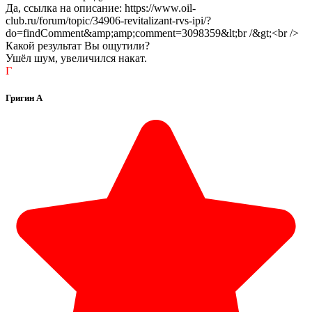
Да, ссылка на описание: https://www.oil-
club.ru/forum/topic/34906-revitalizant-rvs-ipi/?
do=findComment&amp;amp;comment=3098359&lt;br /&gt;<br />
Какой результат Вы ощутили?
Ушёл шум, увеличился накат.
Г
Григин А