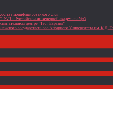
состава модифицированного слоя
О РАН и Российской инженерной академией УрО
спытательном центре "Тест-Евразия"
нежского государственного Аграрного Университета им. К.Д. Г