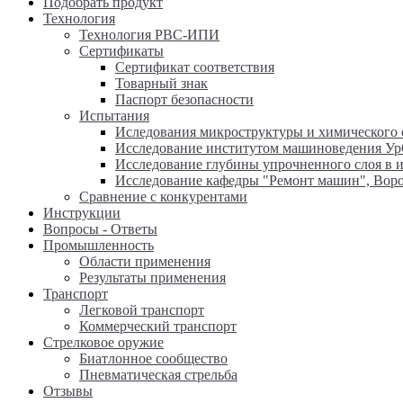
Подобрать продукт
Технология
Технология РВС-ИПИ
Сертификаты
Сертификат соответствия
Товарный знак
Паспорт безопасности
Испытания
Иследования микроструктуры и химического 
Исследование институтом машиноведения Ур
Исследование глубины упрочненного слоя в и
Исследование кафедры "Ремонт машин", Воро
Сравнение с конкурентами
Инструкции
Вопросы - Ответы
Промышленность
Области применения
Результаты применения
Транспорт
Легковой транспорт
Коммерческий транспорт
Стрелковое оружие
Биатлонное сообщество
Пневматическая стрельба
Отзывы