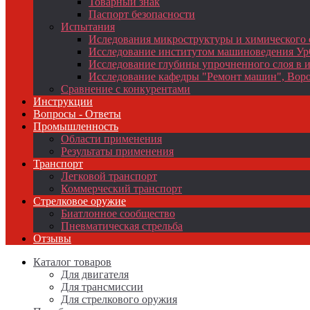
Товарный знак
Паспорт безопасности
Испытания
Иследования микроструктуры и химического 
Исследование институтом машиноведения Ур
Исследование глубины упрочненного слоя в и
Исследование кафедры "Ремонт машин", Воро
Сравнение с конкурентами
Инструкции
Вопросы - Ответы
Промышленность
Области применения
Результаты применения
Транспорт
Легковой транспорт
Коммерческий транспорт
Стрелковое оружие
Биатлонное сообщество
Пневматическая стрельба
Отзывы
Каталог товаров
Для двигателя
Для трансмиссии
Для стрелкового оружия