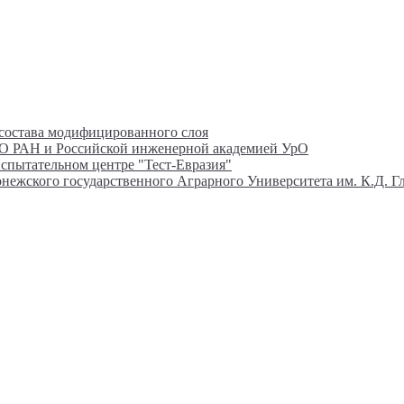
состава модифицированного слоя
О РАН и Российской инженерной академией УрО
спытательном центре "Тест-Евразия"
нежского государственного Аграрного Университета им. К.Д. Г