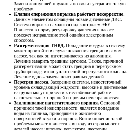
Замена лопнувшей пружины позволит устранить такую
проблему.
Клапан опережения впрыска работает некорректно.
Данным элементом оснащены новые дизельные ДВС.
Система впрыска находится под контролем ЭБУ.
Привести в норму регулировку давления в насосе
поможет исправление этой ошибки электронным
способом.
Разгерметизация ТНВД.
Попадание воздуха в систему
может произойти в случае появления трещин в самом
насосе, так как он изготавливается из алюминия.
Лечение заварить трещины аргоном. Также, причиной
разгерметизации может стать трещина в перепускном
трубопроводе, износ уплотнений перепускного клапана.
Лечение одно – замена неисправных деталей.
Перегрев насоса.
Засорение системы, недостаточный
уровень охлаждающей жидкости, высокие и длительные
нагрузки могут привести к нестабильной работе
нагнетательных поршней и прочим неисправностям.
Заклинивание нагнетательного поршня.
Основной
причиной такой неисправности, является попадание
воды из топлива, приводящей к окислению
поверхностей втулки и поршня. Возникновение такой
проблемы может привести к выходу из строя многих
деталей насоса: шпонок, регулятора, шестерни,