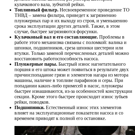
кулачкового вала, зубчатой рейки.
Топливный фильтр.
Несвоевременное проведение ТО
ТНВД – замена фильтра, приведет к загрязнению
плунжерных пар и их выходу из строя, и уменьшению
срока эксплуатации других деталей. Также, в этом
случае, быстрее загрязняются форсунки.
Кулачковый вал и его составляющие.
Проблемы в
работе этого механизма связаны с поломкой: валика и
шпонки, подшипников, среза шпонки шестерни или
втулки. Только заменой перечисленных деталей можно
восстановить работоспособность насоса.
Плунжерные пары.
Быстрый износ нагнетательного
поршня и его штока может появиться в результате двух
причин:попадание грязи и элементов нагара из мотора
машины, наличие в топливе парафинов и серы. При
попадании каких-либо примесей в насос, плунжеры
быстрее изнашиваются, из-за особенностей конструкции
секции. Кроме этого быстрее происходит износ зубьев
рейки, поводков.
Подшипники.
Естественный износ этих элементов
влияет на эксплуатационные показатели насоса и со
временем приводят к полной его остановке.