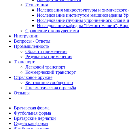
Испытания
Иследования микроструктуры и химического 
Исследование институтом машиноведения Ур
Исследование глубины упрочненного слоя в и
Исследование кафедры "Ремонт машин", Воро
Сравнение с конкурентами
Инструкции
Вопросы - Ответы
Промышленность
Области применения
Результаты применения
Транспорт
Легковой транспорт
Коммерческий транспорт
Стрелковое оружие
Биатлонное сообщество
Пневматическая стрельба
Отзывы
Вратарская форма
Футбольная форма
Вратарские перчатки
Судейская форма
Футбольные мячи