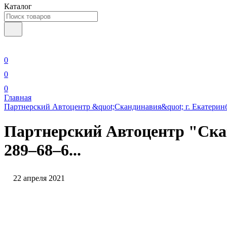
Каталог
0
0
0
Главная
Партнерский Автоцентр &quot;Скандинавия&quot; г. Екатеринбур
Партнерский Автоцентр "Сканд
289‒68‒6...
22 апреля 2021