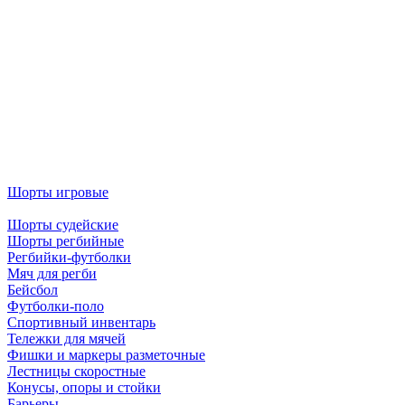
Шорты игровые
Шорты судейские
Шорты регбийные
Регбийки-футболки
Мяч для регби
Бейсбол
Футболки-поло
Спортивный инвентарь
Тележки для мячей
Фишки и маркеры разметочные
Лестницы скоростные
Конусы, опоры и стойки
Барьеры