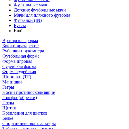
Футзальные мячи
Детские футбольные мячи
Мячи для пляжного футбола
Футзалки (IN)
Бутсы
Ещё
Вратарская форма
Брюки вратарские
Рубашки и джемпера
Футбольная форма
Форма игровая
Судейская форма
Форма судейская
Шиповки (TF)
Манишки
Гетры
Носки противоскользящие
Гольфы (обрезки)
Гетры
Щитки
Крепления для щитков
Бельё
Спортивные бюстгальтеры
Тайтсы, легинсы, лосины