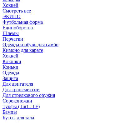
Хоккей
Смотреть все
ЭКИПО
Футбольная форма
Единоборства
Шлемы
Перчатки
Одежда и обувь для самбо
Кимоно для карате
Хоккей
Клюшки
Коньки
Одежда
Защита
Для двигателя
Для трансмиссии
Для стрелкового оружия
Сороконожки
Турфы (Turf - TF)
Бампы
Бутсы для зала