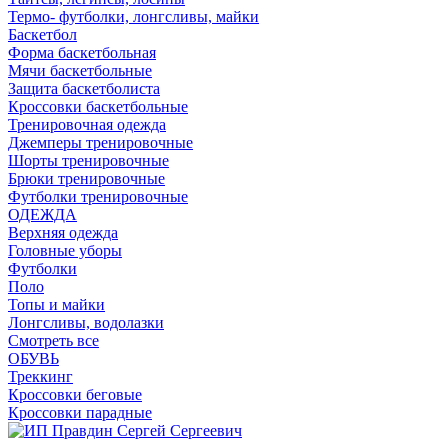
Термо- футболки, лонгсливы, майки
Баскетбол
Форма баскетбольная
Мячи баскетбольные
Защита баскетболиста
Кроссовки баскетбольные
Тренировочная одежда
Джемперы тренировочные
Шорты тренировочные
Брюки тренировочные
Футболки тренировочные
ОДЕЖДА
Верхняя одежда
Головные уборы
Футболки
Поло
Топы и майки
Лонгсливы, водолазки
Смотреть все
ОБУВЬ
Треккинг
Кроссовки беговые
Кроссовки парадные