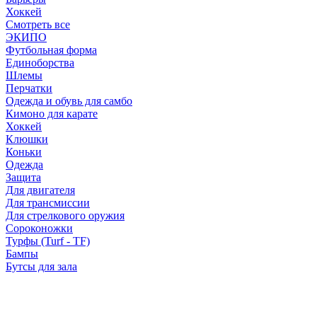
Хоккей
Смотреть все
ЭКИПО
Футбольная форма
Единоборства
Шлемы
Перчатки
Одежда и обувь для самбо
Кимоно для карате
Хоккей
Клюшки
Коньки
Одежда
Защита
Для двигателя
Для трансмиссии
Для стрелкового оружия
Сороконожки
Турфы (Turf - TF)
Бампы
Бутсы для зала