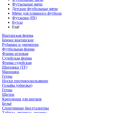
Футзальные мячи
Детские футбольные мячи
Мячи для пляжного футбола
Футзалки (IN)
Бутсы
Ещё
Вратарская форма
Брюки вратарские
Рубашки и джемпера
Футбольная форма
Форма игровая
Судейская форма
Форма судейская
Шиповки (TF)
Манишки
Гетры
Носки противоскользящие
Гольфы (обрезки)
Гетры
Щитки
Крепления для щитков
Бельё
Спортивные бюстгальтеры
Тайтсы, легинсы, лосины