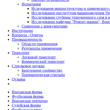
Испытания
Иследования микроструктуры и химического 
Исследование институтом машиноведения Ур
Исследование глубины упрочненного слоя в и
Исследование кафедры "Ремонт машин", Воро
Сравнение с конкурентами
Инструкции
Вопросы - Ответы
Промышленность
Области применения
Результаты применения
Транспорт
Легковой транспорт
Коммерческий транспорт
Стрелковое оружие
Биатлонное сообщество
Пневматическая стрельба
Отзывы
Вратарская форма
Футбольная форма
Вратарские перчатки
Судейская форма
Футбольные мячи