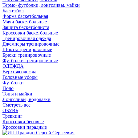
Термо- футболки, лонгсливы, майки
Баскетбол
Форма баскетбольная
Мячи баскетбольные
Защита баскетболиста
Кроссовки баскетбольные
Тренировочная одежда
Джемперы тренировочные
Шорты тренировочные
Брюки тренировочные
Футболки тренировочные
ОДЕЖДА
Верхняя одежда
Головные уборы
Футболки
Поло
Топы и майки
Лонгсливы, водолазки
Смотреть все
ОБУВЬ
Треккинг
Кроссовки беговые
Кроссовки парадные