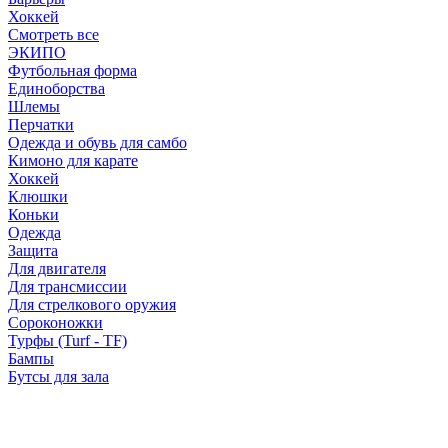
Хоккей
Смотреть все
ЭКИПО
Футбольная форма
Единоборства
Шлемы
Перчатки
Одежда и обувь для самбо
Кимоно для карате
Хоккей
Клюшки
Коньки
Одежда
Защита
Для двигателя
Для трансмиссии
Для стрелкового оружия
Сороконожки
Турфы (Turf - TF)
Бампы
Бутсы для зала