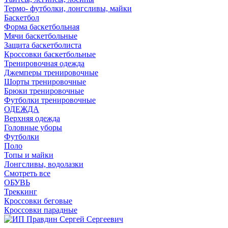
Термо- футболки, лонгсливы, майки
Баскетбол
Форма баскетбольная
Мячи баскетбольные
Защита баскетболиста
Кроссовки баскетбольные
Тренировочная одежда
Джемперы тренировочные
Шорты тренировочные
Брюки тренировочные
Футболки тренировочные
ОДЕЖДА
Верхняя одежда
Головные уборы
Футболки
Поло
Топы и майки
Лонгсливы, водолазки
Смотреть все
ОБУВЬ
Треккинг
Кроссовки беговые
Кроссовки парадные