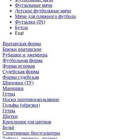
Футзальные мячи
Детские футбольные мячи
Мячи для пляжного футбола
Футзалки (IN)
Бутсы
Ещё
Вратарская форма
Брюки вратарские
Рубашки и джемпера
Футбольная форма
Форма игровая
Судейская форма
Форма судейская
Шиповки (TF)
Манишки
Гетры
Носки противоскользящие
Гольфы (обрезки)
Гетры
Щитки
Крепления для щитков
Бельё
Спортивные бюстгальтеры
Тайтсы, легинсы, лосины