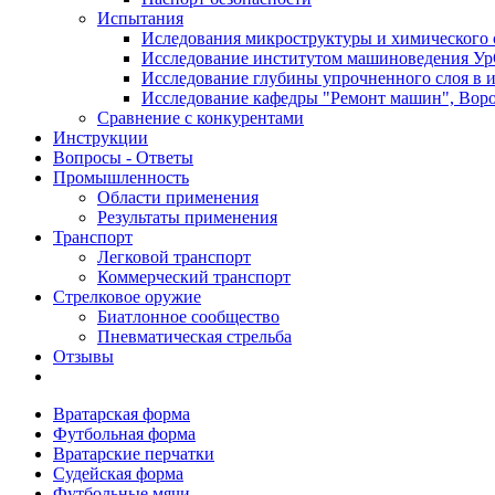
Испытания
Иследования микроструктуры и химического 
Исследование институтом машиноведения Ур
Исследование глубины упрочненного слоя в и
Исследование кафедры "Ремонт машин", Воро
Сравнение с конкурентами
Инструкции
Вопросы - Ответы
Промышленность
Области применения
Результаты применения
Транспорт
Легковой транспорт
Коммерческий транспорт
Стрелковое оружие
Биатлонное сообщество
Пневматическая стрельба
Отзывы
Вратарская форма
Футбольная форма
Вратарские перчатки
Судейская форма
Футбольные мячи