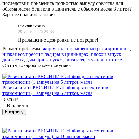
последствий применить полностью ампулу средства для
обьема масла 5 литрлв в двигатель с обьемом масла 3 литра?
Заранее спасибо за ответ.
Pravdin Group
29 марта 2025 20:33
Превышение дозировки не повредит!
Решает проблемы:
жор масла
,
повышенный расход топлива
,
низкая компрессия
,
задиры в цилиндрах
,
плохой запуск
двигателя
,
дым при запуске двигателя
,
стук в двигателе
C этим товаром также покупают
Ревитализант РВС-ИПИ Evolution для всех типов
трансмиссий (1 ампула) на 5 литров масла
3 500
₽
В наличии
В корзину